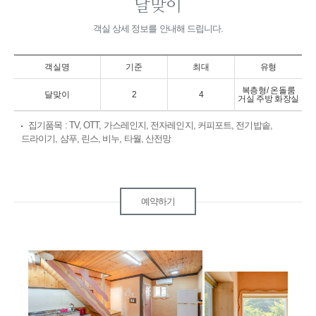
달맞이
객실 상세 정보를 안내해 드립니다.
객실명
기준
최대
유형
복층형/ 온돌룸
달맞이
2
4
거실 주방 화장실
집기품목
: TV, OTT, 가스레인지, 전자레인지, 커피포트, 전기밥솥,
드라이기, 샴푸, 린스, 비누, 타월, 산전망
예약하기