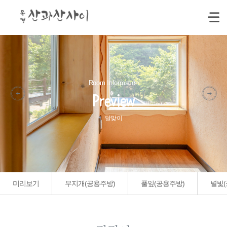
Room Information
Preview
달맞이
미리보기
무지개(공용주방)
풀잎(공용주방)
별빛(