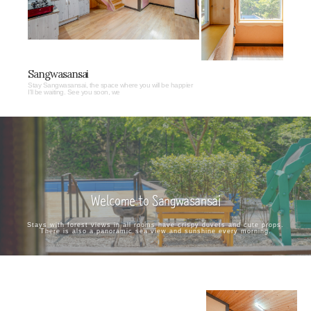
Sangwasansai
Stay Sangwasansai, the space where you will be happier
I'll be waiting. See you soon, we
Welcome to Sangwasansai
Stays with forest views in all rooms have crispy duvets and cute props.
There is also a panoramic sea view and sunshine every morning.