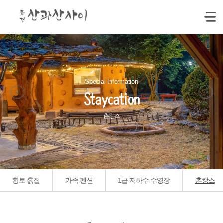
Special Information
Staycation
촌캉스
황토 흙집
가족 펜션
1급 지하수 수영장
촌캉스